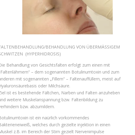
FALTENBEHANDLUNG/BEHANDLUNG VON ÜBERMÄSSIGEM
SCHWITZEN (HYPERHIDROSIS)
Die Behandlung von Gesichtsfalten erfolgt zum einen mit
„Faltenlähmern“ – dem sogenannten Botulinumtoxin und zum
anderen mit sogenannten „Fillern“ – Faltenauffüllern, meist auf
Hyaluronsäurebasis oder Milchsäure.
Ziel ist es bestehende Fältchen, Narben und Falten anzuheben
und weitere Muskelanspannung bzw. Faltenbildung zu
verhindern bzw. abzumildern.
Botulinumtoxin ist ein naürlich vorkommendes
Bakterieneiweiß, welches durch gezielte injektion in einen
Muskel z.B. im Bereich der Stirn gezielt Nervenimpulse