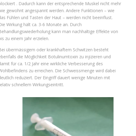
blockiert . Dadurch kann der entsprechende Muskel nicht mehr
wie gewohnt angespannt werden. Andere Funktionen – wie
das Fühlen und Tasten der Haut – werden nicht beeinflust.
Die Wirkung hält ca. 3-6 Monate an. Durch
Behandlungswiederholung kann man nachhaltige Effekte von
bis zu einem Jahr erzielen.
Bei übermässigem oder krankhaftem Schwitzen besteht
ebenfalls die Möglichkeit Botulinumtoxin zu injizieren und
damit für ca. 1/2 Jahr eine wirkliche Verbesserung des
Wohlbefindens zu erreichen. Die Schweissmenge wird dabei
deutlich reduziert. Der Eingriff dauert wenige Minuten mit
relativ schnellem Wirkungseintritt.