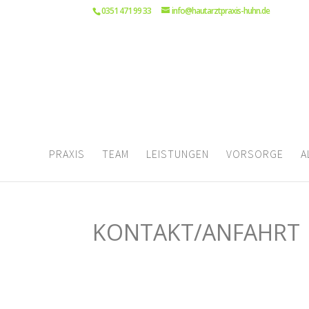
0351 471 99 33
info@hautarztpraxis-huhn.de
PRAXIS
TEAM
LEISTUNGEN
VORSORGE
A
KONTAKT/ANFAHRT